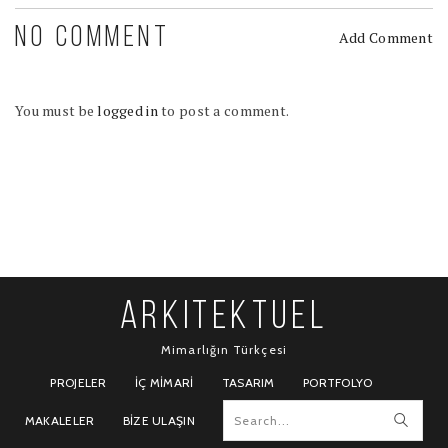
NO COMMENT
Add Comment
You must be
logged in
to post a comment.
ARKITEKTUEL
Mimarlığın Türkçesi
PROJELER
İÇ MIMARI
TASARIM
PORTFOLYO
MAKALELER
BIZE ULAŞIN