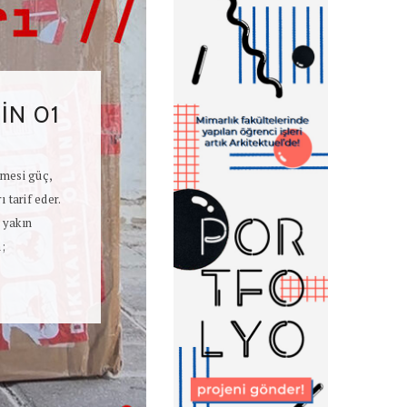
n
 Hejduk’un
sından inşa