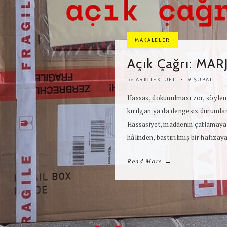
EV
Duvar Ev 2 / Joh
Hejduk
ARKITEKTUEL
13 AĞUSTOS
by
Duvar Ev 2 (Wall House 2), John
sayısız ‘duvar ev’ çalışması ara
edilen tek projesi.
→
Read More