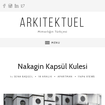
ARKITEKTUEL
Mimarlığın Türkçesi
MENU
Nakagin Kapsül Kulesi
SENA BAŞGÜL
18 ARALIK
APARTMAN
11696 VIEWS
by