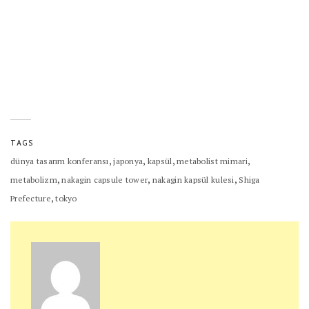
TAGS
,
,
,
,
dünya tasarım konferansı
japonya
kapsül
metabolist mimari
,
,
,
metabolizm
nakagin capsule tower
nakagin kapsül kulesi
Shiga
,
Prefecture
tokyo