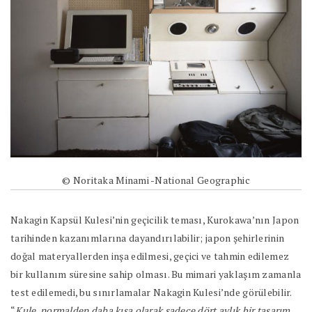
© Noritaka Minami -National Geographic
Nakagin Kapsül Kulesi’nin geçicilik teması, Kurokawa’nın Japon
tarihinden kazanımlarına dayandırılabilir; japon şehirlerinin
doğal materyallerden inşa edilmesi, geçici ve tahmin edilemez
bir kullanım süresine sahip olması. Bu mimari yaklaşım zamanla
test edilemedi, bu sınırlamalar Nakagin Kulesi’nde görülebilir.
“
Kule, normalden daha kısa olarak sadece dört aylık bir tasarım