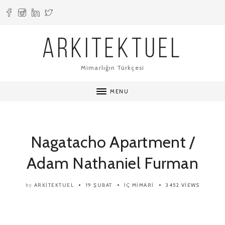
ARKITEKTUEL
Mimarlığın Türkçesi
MENU
Nagatacho Apartment /
Adam Nathaniel Furman
ARKITEKTUEL
19 ŞUBAT
İÇ MIMARI
3452 VIEWS
by