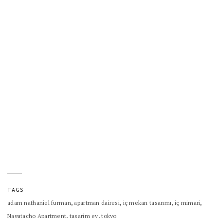
TAGS
,
,
,
,
adam nathaniel furman
apartman dairesi
iç mekan tasarımı
iç mimari
,
,
Nagatacho Apartment
tasarim ev
tokyo