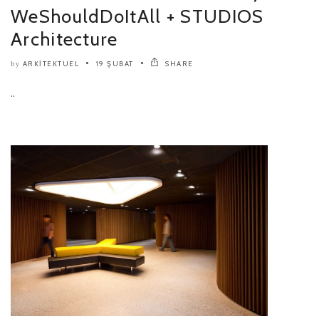
WeShouldDoItAll + STUDIOS
Architecture
ARKITEKTUEL
19 ŞUBAT
SHARE
by
..