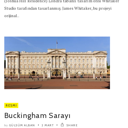
(Joshua Hill Residence) Londra tabanlı tasarım ofisi Whitaker
Studio tarafından tasarlanmış. James Whitaker, bu projeyi
orijinal..
RESMI
Buckingham Sarayı
GÜLSÜM ALBAN
2 MART
SHARE
by