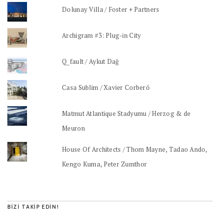
Dolunay Villa / Foster + Partners
Archigram #3: Plug-in City
Q_fault / Aykut Dağ
Casa Sublim / Xavier Corberó
Matmut Atlantique Stadyumu / Herzog & de
Meuron
House Of Architects / Thom Mayne, Tadao Ando,
Kengo Kuma, Peter Zumthor
BIZI TAKIP EDIN!