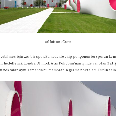
©Hufton+Crow
eyebilmesi için zor bir spor. Bu nedenle ekip poligonun bu sporun kend
 hedeflemiş. Londra Olimpik Atış Poligonu’nun içinde var olan 3 atış 
en noktalar, aynı zamanda bu membranın germe noktaları. Bütün salo