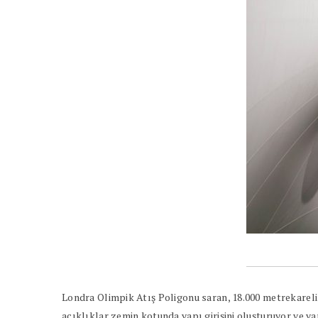
Londra Olimpik Atış Poligonu saran, 18.000 metrekarel
açıklıklar zemin kotunda yapı girişini oluşturuyor ve