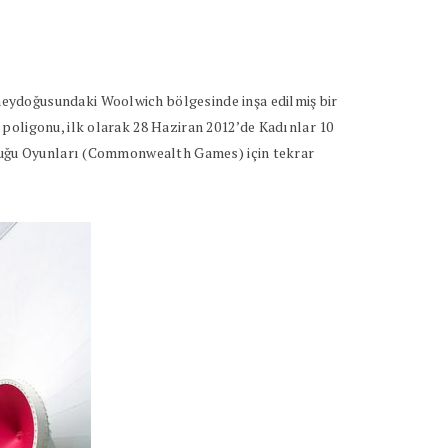
neydoğusundaki Woolwich bölgesinde inşa edilmiş bir
poligonu, ilk olarak 28 Haziran 2012’de Kadınlar 10
luluğu Oyunları (Commonwealth Games) için tekrar