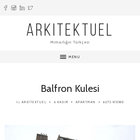
ARKITEKTUEL
Mimarlığın Türkçesi
MENU
Balfron Kulesi
ARKITEKTUEL
6 KASIM
APARTMAN
6273 VIEWS
by