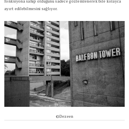
fonksiyona sahip olduğunu sadece gözlemlenerek bile kolayca
ayırt edilebilmesini sağlıyor.
©Dezeen