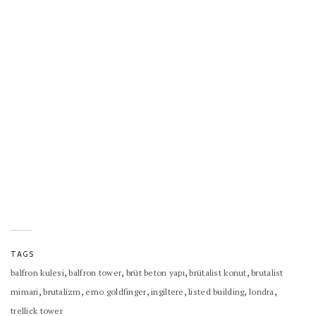
TAGS
,
,
,
,
balfron kulesi
balfron tower
brüt beton yapı
brütalist konut
brutalist
,
,
,
,
,
,
mimari
brutalizm
erno goldfinger
ingiltere
listed building
londra
trellick tower