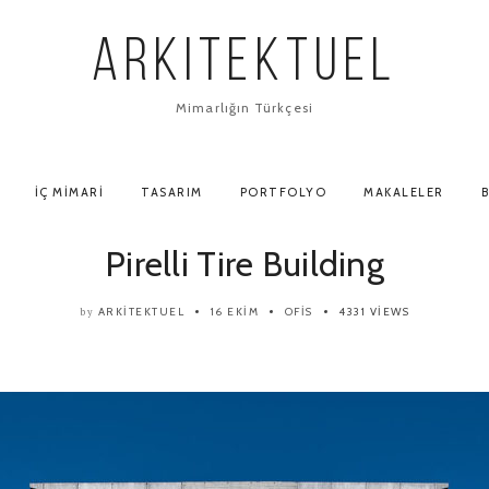
ARKITEKTUEL
Mimarlığın Türkçesi
İÇ MIMARI
TASARIM
PORTFOLYO
MAKALELER
B
Pirelli Tire Building
ARKITEKTUEL
16 EKIM
OFIS
4331 VIEWS
by