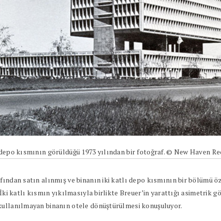
n depo kısmının görüldüğü 1973 yılından bir fotoğraf. © New Haven 
afından satın alınmış ve binanın iki katlı depo kısmının bir bölümü 
 İki katlı kısmın yıkılmasıyla birlikte Breuer’in yarattığı asimetrik 
 kullanılmayan binanın otele dönüştürülmesi konuşuluyor.