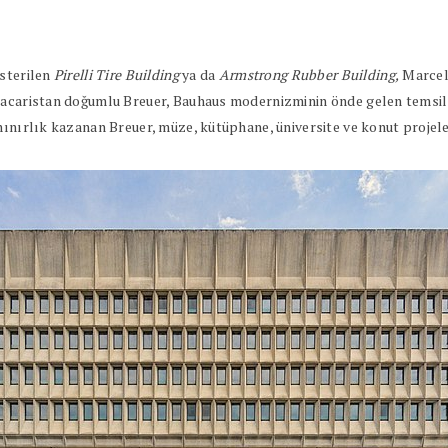
österilen
Pirelli Tire Building
ya da
Armstrong Rubber Building,
Marcel 
acaristan doğumlu Breuer, Bauhaus modernizminin önde gelen temsilcil
ınırlık kazanan Breuer, müze, kütüphane, üniversite ve konut projeleri