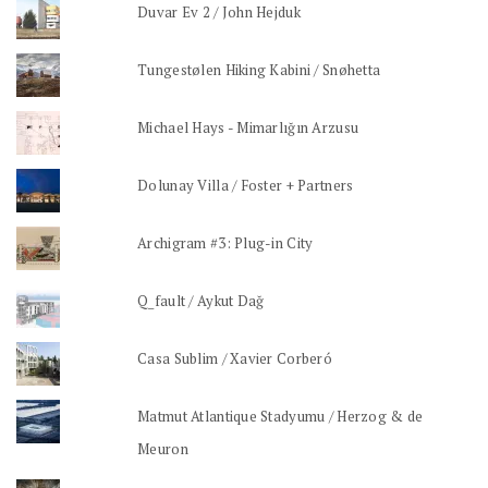
Duvar Ev 2 / John Hejduk
Tungestølen Hiking Kabini / Snøhetta
Michael Hays - Mimarlığın Arzusu
Dolunay Villa / Foster + Partners
Archigram #3: Plug-in City
Q_fault / Aykut Dağ
Casa Sublim / Xavier Corberó
Matmut Atlantique Stadyumu / Herzog & de
Meuron