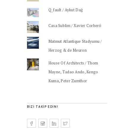
Q_fault / Aykut Dağ
Casa Sublim / Xavier Corberó
Matmut Atlantique Stadyumu /
Herzog & de Meuron
House Of Architects / Thom
Mayne, Tadao Ando, Kengo
Kuma, Peter Zumthor
BIZI TAKIP EDIN!