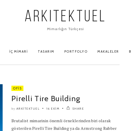
ARKITEKTUEL
Mimarlığın Türkçesi
İÇ MIMARI
TASARIM
PORTFOLYO
MAKALELER
B
OFIS
Pirelli Tire Building
ARKITEKTUEL
16 EKIM
SHARE
by
Brutalist mimarinin önemli örneklerinden biri olarak
gösterilen Pirelli Tire Building ya da Armstrong Rubber