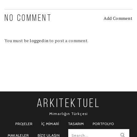
NO COMMENT
Add Comment
You must be
logged in
to post a comment.
ARKITEKTUEL
Mimarlığın Türkçesi
PROJELER
İÇ MIMARI
TASARIM
PORTFOLYO
MAKALELER
BIZE ULAŞIN