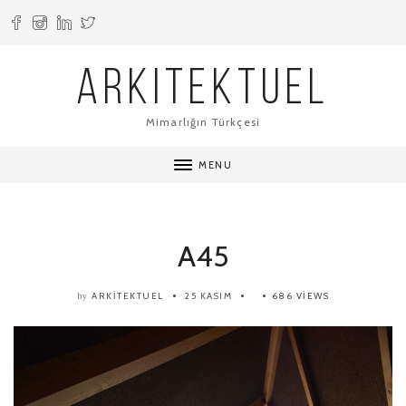
ARKITEKTUEL
Mimarlığın Türkçesi
MENU
A45
ARKITEKTUEL
25 KASIM
686 VIEWS
by