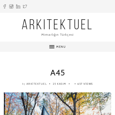
ARKITEKTUEL
Mimarlığın Türkçesi
MENU
A45
ARKITEKTUEL
25 KASIM
657 VIEWS
by