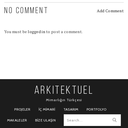
NO COMMENT
Add Comment
You must be
logged in
to post a comment.
ARKITEKTUEL
Mimarlığın Türkçesi
PROJELER
İÇ MIMARI
TASARIM
PORTFOLYO
MAKALELER
BIZE ULAŞIN