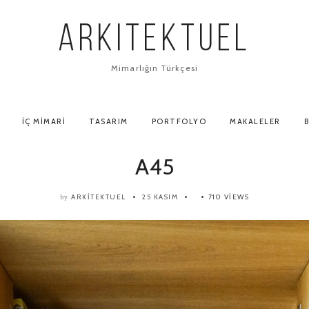
ARKITEKTUEL
Mimarlığın Türkçesi
İÇ MIMARI
TASARIM
PORTFOLYO
MAKALELER
B
A45
ARKITEKTUEL
25 KASIM
710 VIEWS
by