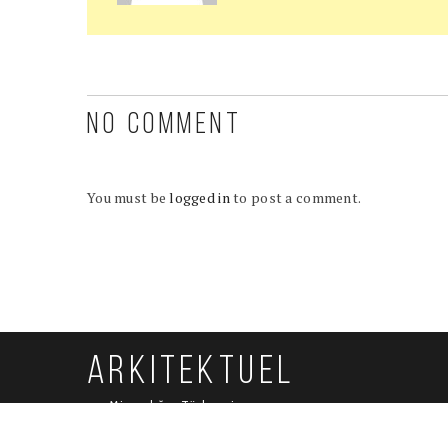
NO COMMENT
You must be
logged in
to post a comment.
ARKITEKTUEL
Mimarlığın Türkçesi
Arkitektuel.Com
| Copyright © 2020 All rights reserved.