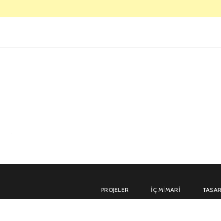
PROJELER
İÇ MIMARI
TASAR