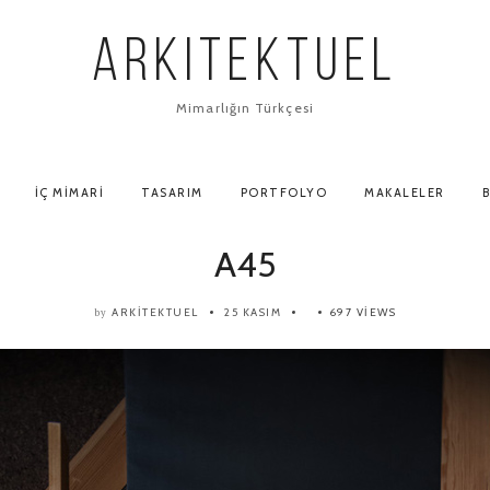
ARKITEKTUEL
Mimarlığın Türkçesi
İÇ MIMARI
TASARIM
PORTFOLYO
MAKALELER
B
A45
ARKITEKTUEL
25 KASIM
697 VIEWS
by