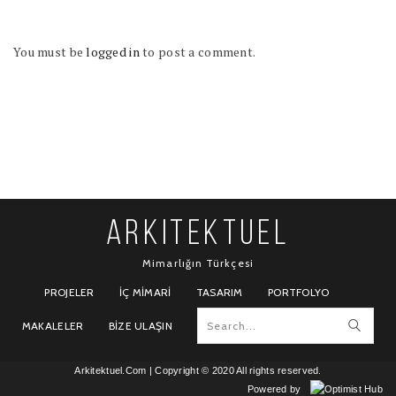
You must be
logged in
to post a comment.
ARKITEKTUEL
Mimarlığın Türkçesi
PROJELER
İÇ MIMARI
TASARIM
PORTFOLYO
MAKALELER
BIZE ULAŞIN
Arkitektuel.Com
| Copyright © 2020 All rights reserved.
Powered by