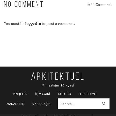
NO COMMENT
Add Comment
You must be
logged in
to post a comment.
ARKITEKTUEL
Mimarlığın Türkçesi
PROJELER
İÇ MIMARI
TASARIM
PORTFOLYO
MAKALELER
BIZE ULAŞIN