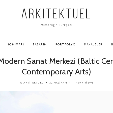
ARKITEKTUEL
Mimarlığın Türkçesi
İÇ MIMARI
TASARIM
PORTFOLYO
MAKALELER
B
 Modern Sanat Merkezi (Baltic Cen
Contemporary Arts)
ARKITEKTUEL
22 HAZIRAN
599 VIEWS
by