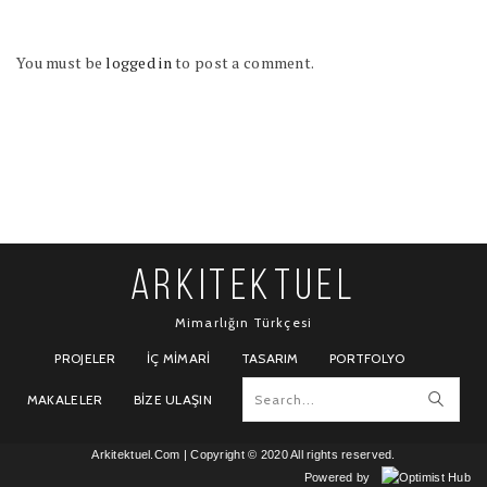
You must be
logged in
to post a comment.
ARKITEKTUEL
Mimarlığın Türkçesi
PROJELER
İÇ MIMARI
TASARIM
PORTFOLYO
MAKALELER
BIZE ULAŞIN
Arkitektuel.Com
| Copyright © 2020 All rights reserved.
Powered by