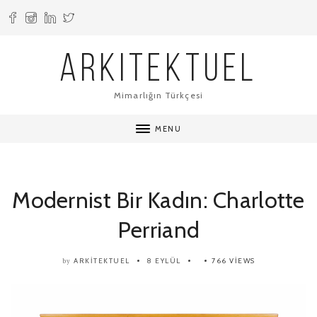
ARKITEKTUEL
Mimarlığın Türkçesi
MENU
Modernist Bir Kadın: Charlotte
Perriand
ARKITEKTUEL
8 EYLÜL
766 VIEWS
by