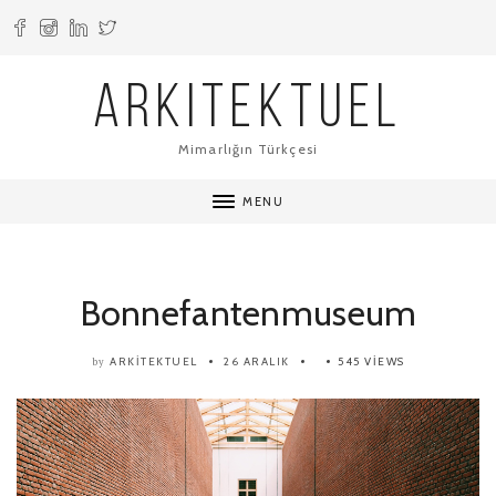
ARKITEKTUEL
Mimarlığın Türkçesi
MENU
Bonnefantenmuseum
ARKITEKTUEL
26 ARALIK
545 VIEWS
by