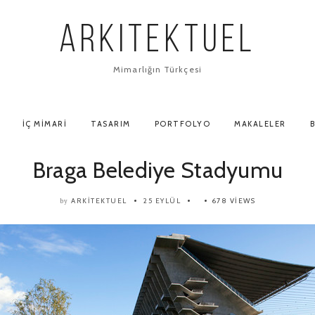
ARKITEKTUEL
Mimarlığın Türkçesi
İÇ MIMARI
TASARIM
PORTFOLYO
MAKALELER
B
Braga Belediye Stadyumu
ARKITEKTUEL
25 EYLÜL
678 VIEWS
by