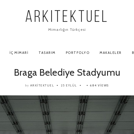
ARKITEKTUEL
Mimarlığın Türkçesi
İÇ MIMARI
TASARIM
PORTFOLYO
MAKALELER
B
Braga Belediye Stadyumu
ARKITEKTUEL
25 EYLÜL
684 VIEWS
by