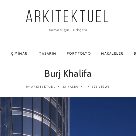
ARKITEKTUEL
Mimarlığın Türkçesi
İÇ MIMARI
TASARIM
PORTFOLYO
MAKALELER
B
Burj Khalifa
ARKITEKTUEL
23 KASIM
622 VIEWS
by