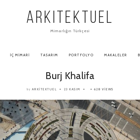
ARKITEKTUEL
Mimarlığın Türkçesi
İÇ MIMARI
TASARIM
PORTFOLYO
MAKALELER
B
Burj Khalifa
ARKITEKTUEL
23 KASIM
628 VIEWS
by