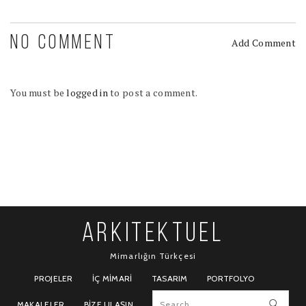
NO COMMENT
Add Comment
You must be
logged in
to post a comment.
ARKITEKTUEL
Mimarlığın Türkçesi
PROJELER
İÇ MIMARI
TASARIM
PORTFOLYO
MAKALELER
BIZE ULAŞIN