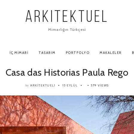
ARKITEKTUEL
Mimarlığın Türkçesi
İÇ MIMARI
TASARIM
PORTFOLYO
MAKALELER
B
Casa das Historias Paula Rego
ARKITEKTUEL1
15 EYLÜL
579 VIEWS
by