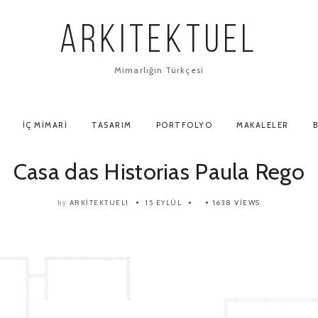
ARKITEKTUEL
Mimarlığın Türkçesi
İÇ MIMARI
TASARIM
PORTFOLYO
MAKALELER
B
Casa das Historias Paula Rego
ARKITEKTUEL1
15 EYLÜL
1638 VIEWS
by