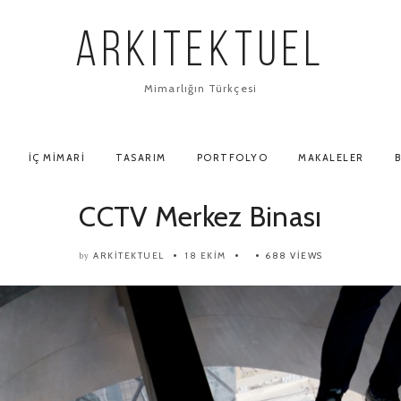
ARKITEKTUEL
Mimarlığın Türkçesi
İÇ MIMARI
TASARIM
PORTFOLYO
MAKALELER
B
CCTV Merkez Binası
ARKITEKTUEL
18 EKIM
688 VIEWS
by