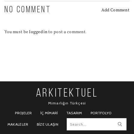
NO COMMENT
Add Comment
You must be
logged in
to post a comment.
ARKITEKTUEL
Mimarlığın Türkçesi
PROJELER
İÇ MIMARI
TASARIM
PORTFOLYO
MAKALELER
BIZE ULAŞIN