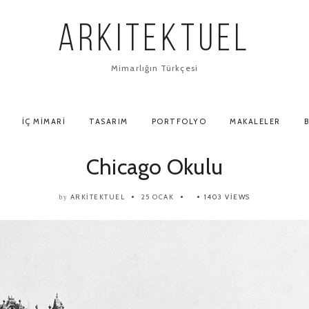
ARKITEKTUEL
Mimarlığın Türkçesi
İÇ MIMARI
TASARIM
PORTFOLYO
MAKALELER
B
Chicago Okulu
ARKITEKTUEL
25 OCAK
1403 VIEWS
by