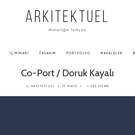
ARKITEKTUEL
Mimarlığın Türkçesi
İÇ MIMARI
TASARIM
PORTFOLYO
MAKALELER
B
Co-Port / Doruk Kayalı
ARKITEKTUEL
29 MAYIS
599 VIEWS
by