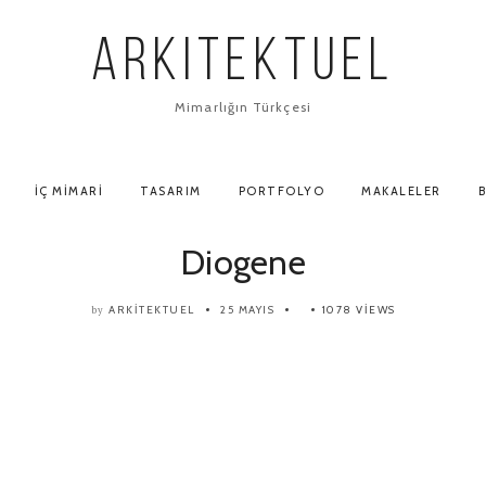
ARKITEKTUEL
Mimarlığın Türkçesi
İÇ MIMARI
TASARIM
PORTFOLYO
MAKALELER
B
Diogene
ARKITEKTUEL
25 MAYIS
1078 VIEWS
by