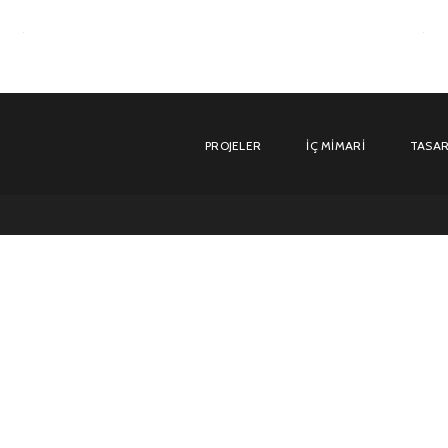
PROJELER
İÇ MIMARI
TASAR