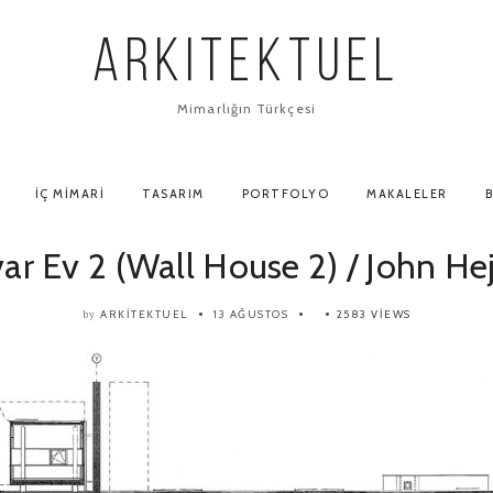
ARKITEKTUEL
Mimarlığın Türkçesi
İÇ MIMARI
TASARIM
PORTFOLYO
MAKALELER
B
ar Ev 2 (Wall House 2) / John He
ARKITEKTUEL
13 AĞUSTOS
2583 VIEWS
by