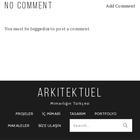
NO COMMENT
Add Comment
You must be
logged in
to post a comment.
ARKITEKTUEL
Mimarlığın Türkçesi
PROJELER
İÇ MIMARI
TASARIM
PORTFOLYO
MAKALELER
BIZE ULAŞIN