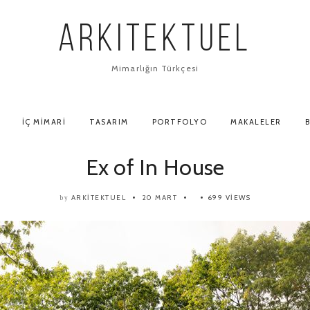
ARKITEKTUEL
Mimarlığın Türkçesi
İÇ MIMARI
TASARIM
PORTFOLYO
MAKALELER
B
Ex of In House
ARKITEKTUEL
20 MART
699 VIEWS
by