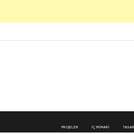
PROJELER
İÇ MIMARI
TASAR