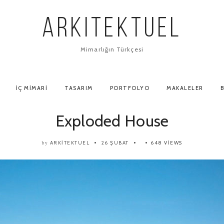
ARKITEKTUEL
Mimarlığın Türkçesi
İÇ MIMARI
TASARIM
PORTFOLYO
MAKALELER
B
Exploded House
ARKITEKTUEL
26 ŞUBAT
648 VIEWS
by