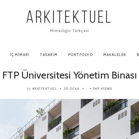
ARKITEKTUEL
Mimarlığın Türkçesi
İÇ MIMARI
TASARIM
PORTFOLYO
MAKALELER
B
FTP Üniversitesi Yönetim Binası
ARKITEKTUEL
20 OCAK
569 VIEWS
by