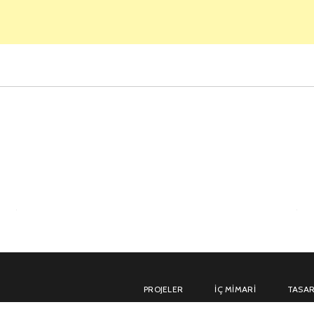
PROJELER
İÇ MIMARI
TASAR