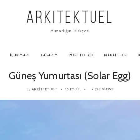
ARKITEKTUEL
Mimarlığın Türkçesi
İÇ MIMARI
TASARIM
PORTFOLYO
MAKALELER
B
Güneş Yumurtası (Solar Egg)
ARKITEKTUEL1
15 EYLÜL
723 VIEWS
by