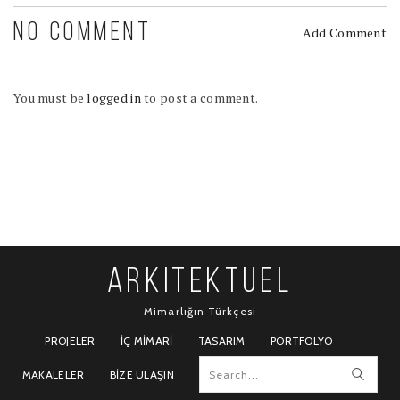
NO COMMENT
Add Comment
You must be
logged in
to post a comment.
ARKITEKTUEL
Mimarlığın Türkçesi
PROJELER
İÇ MIMARI
TASARIM
PORTFOLYO
MAKALELER
BIZE ULAŞIN