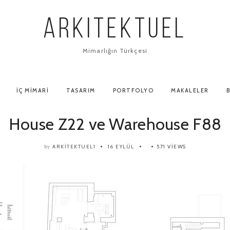
ARKITEKTUEL
Mimarlığın Türkçesi
İÇ MIMARI
TASARIM
PORTFOLYO
MAKALELER
B
House Z22 ve Warehouse F88
ARKITEKTUEL1
16 EYLÜL
571 VIEWS
by