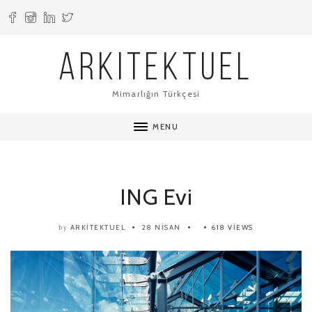
ARKITEKTUEL
Mimarlığın Türkçesi
MENU
ING Evi
ARKITEKTUEL
28 NISAN
618 VIEWS
by