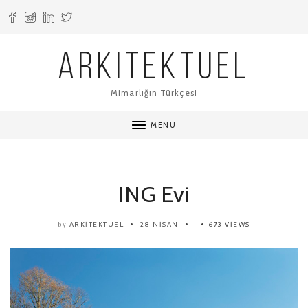
ARKITEKTUEL
Mimarlığın Türkçesi
MENU
ING Evi
ARKITEKTUEL
28 NISAN
673 VIEWS
by