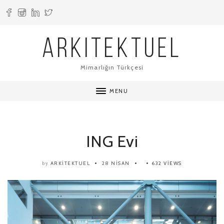
ARKITEKTUEL
Mimarlığın Türkçesi
MENU
ING Evi
ARKITEKTUEL
28 NISAN
632 VIEWS
by