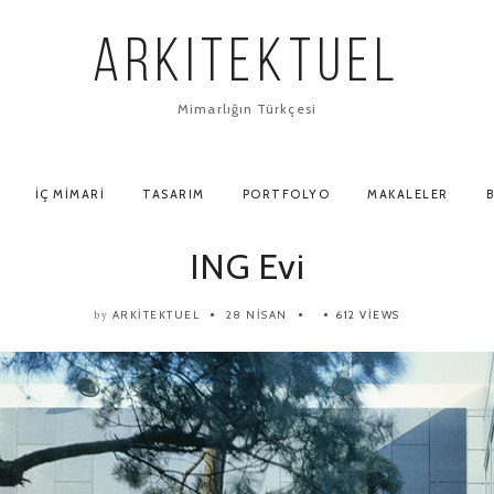
ARKITEKTUEL
Mimarlığın Türkçesi
İÇ MIMARI
TASARIM
PORTFOLYO
MAKALELER
B
ING Evi
ARKITEKTUEL
28 NISAN
612 VIEWS
by