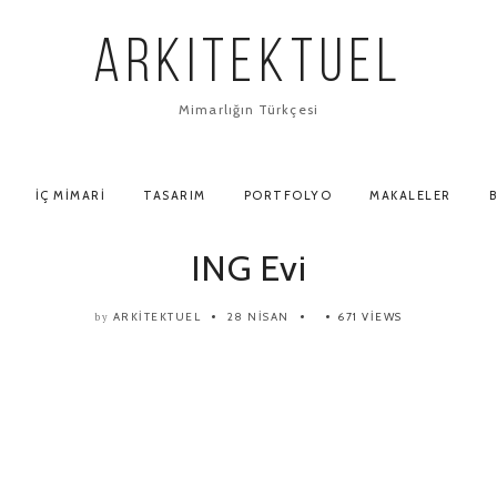
ARKITEKTUEL
Mimarlığın Türkçesi
İÇ MIMARI
TASARIM
PORTFOLYO
MAKALELER
B
ING Evi
ARKITEKTUEL
28 NISAN
671 VIEWS
by