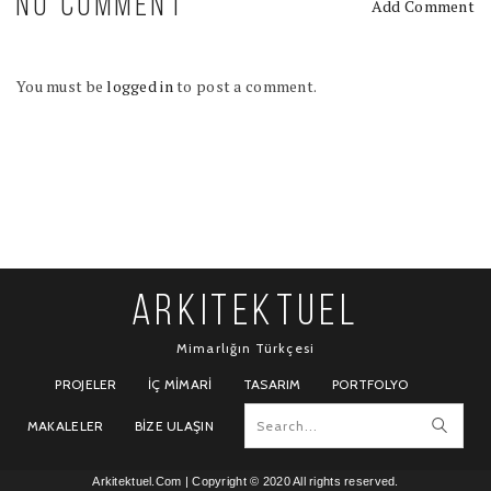
NO COMMENT
Add Comment
You must be
logged in
to post a comment.
ARKITEKTUEL
Mimarlığın Türkçesi
PROJELER
İÇ MIMARI
TASARIM
PORTFOLYO
MAKALELER
BIZE ULAŞIN
Arkitektuel.Com
| Copyright © 2020 All rights reserved.