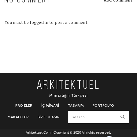
NO COMMENT
You must be
logged in
to post a comment.
ARKITEKTUEL
Mimarlığın Türkçesi
PROJELER
İÇ MIMARI
TASARIM
PORTFOLYO
MAKALELER
BIZE ULAŞIN
Arkitektuel.Com
| Copyright © 2020 All rights reserved.