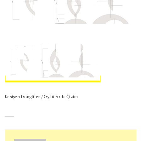
Kesişen Döngüler / Öykü Arda Çizim