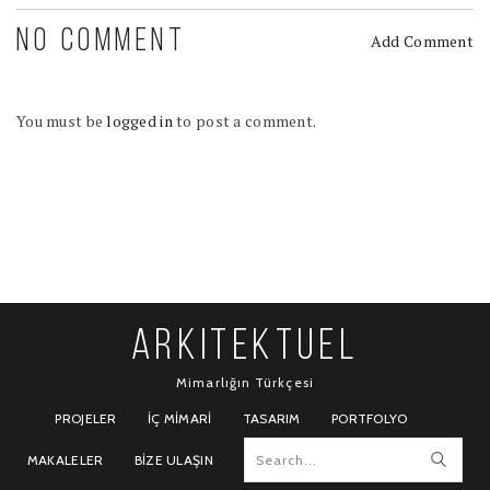
NO COMMENT
Add Comment
You must be
logged in
to post a comment.
ARKITEKTUEL
Mimarlığın Türkçesi
PROJELER
İÇ MIMARI
TASARIM
PORTFOLYO
MAKALELER
BIZE ULAŞIN